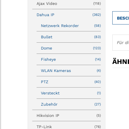
Ajax Video
(118)
Dahua IP
(362)
BESC
Netzwerk Rekorder
(58)
Bullet
(83)
Für d
Dome
(123)
Fisheye
(14)
ÄHNL
WLAN Kameras
(4)
PTZ
(40)
Versteckt
(1)
Zubehör
(27)
Hikvision IP
(5)
TP-Link
(76)