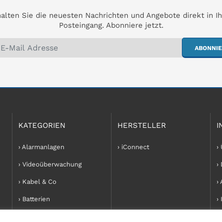
alten Sie die neuesten Nachrichten und Angebote direkt in I
Posteingang. Abonniere jetzt.
ABONNI
KATEGORIEN
HERSTELLER
I
› Alarmanlagen
› iConnect
›
› Videoüberwachung
›
› Kabel & Co
›
› Batterien
›
› Zubehör