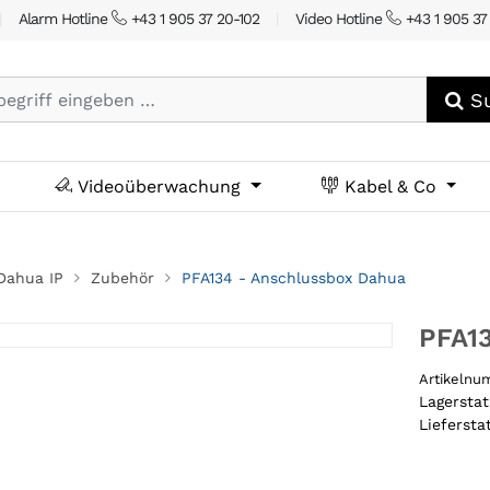
|
Alarm Hotline
+43 1 905 37 20-102
|
Video Hotline
+43 1 905 37
Su
Videoüberwachung
Kabel & Co
Dahua IP
Zubehör
PFA134 - Anschlussbox Dahua
PFA1
Artikeln
Lagersta
Liefersta