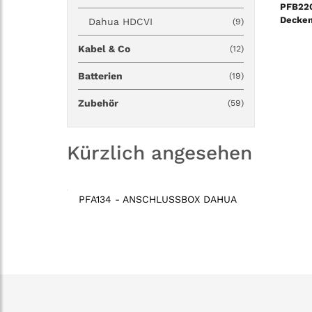
PFB22
Decken
Dahua HDCVI
(9)
Kabel & Co
(12)
Batterien
(19)
Zubehör
(59)
Kürzlich angesehen
PFA134 - ANSCHLUSSBOX DAHUA