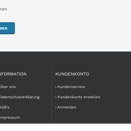
hren
EREN
NFORMATION
KUNDENKONTO
 Über uns
› Kundenservice
 Datenschutzerklärung
› Kundenkonto erstellen
 AGB's
› Anmelden
 Impressum