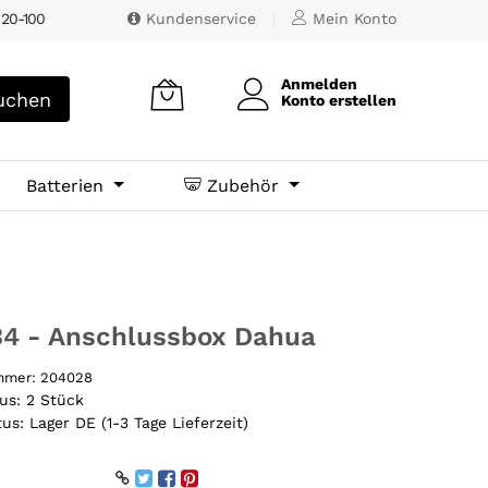
 20-100
Kundenservice
|
Mein Konto
Anmelden
chen
Konto erstellen
Batterien
Zubehör
34 - Anschlussbox Dahua
ummer:
204028
tus:
2 Stück
tus:
Lager DE (1-3 Tage Lieferzeit)