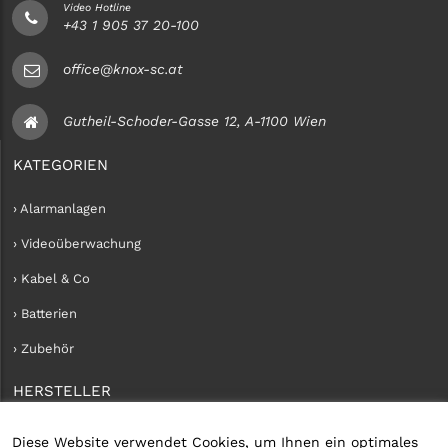
Video Hotline
+43 1 905 37 20-100
office@knox-sc.at
Gutheil-Schoder-Gasse 12, A-1100 Wien
KATEGORIEN
› Alarmanlagen
› Videoüberwachung
› Kabel & Co
› Batterien
› Zubehör
HERSTELLER
› iConnect
Diese Website verwendet Cookies, um Ihnen ein optimales