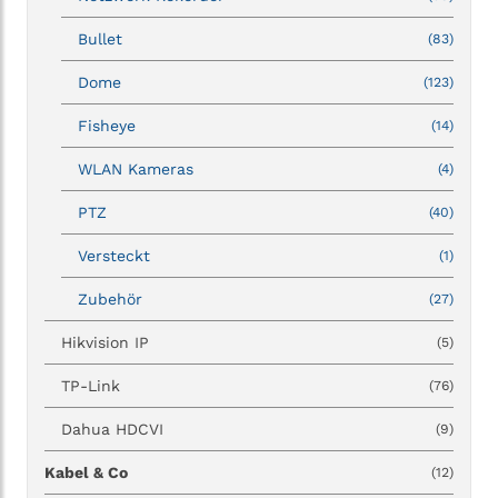
Bullet
(83)
Dome
(123)
Fisheye
(14)
WLAN Kameras
(4)
PTZ
(40)
Versteckt
(1)
Zubehör
(27)
Hikvision IP
(5)
TP-Link
(76)
Dahua HDCVI
(9)
Kabel & Co
(12)