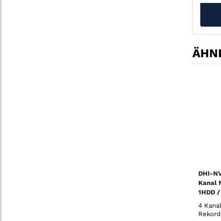
ÄHNL
DHI-NV
Kanal 
1HDD /
4 Kana
Rekord