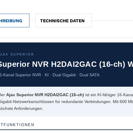
HREIBUNG
TECHNISCHE DATEN
JAX SUPERIOR
Superior NVR H2DAI2GAC (16-ch) 
6-Kanal Superior NVR · KI · Dual Gigabit · Dual SATA
Der
Ajax Superior NVR H2DAI2GAC (16-ch)
ist ein KI-fähiger 16-Kana
Gigabit-Netzwerkanschlüssen für redundante Verbindungen. Mit 600 Mbi
höchste Anforderungen.
PTFUNKTIONEN