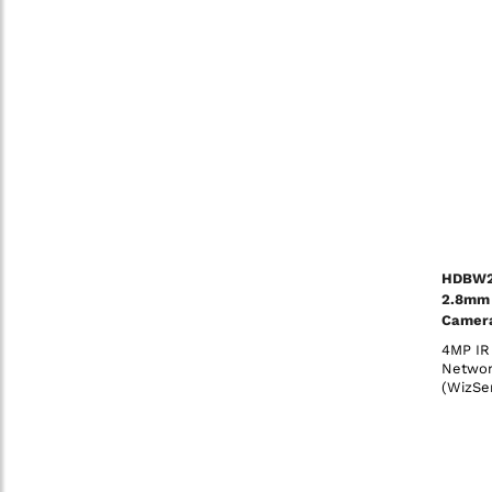
HDBW24
2.8mm
Camera
4MP IR
Networ
(WizSe