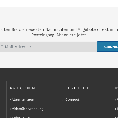
alten Sie die neuesten Nachrichten und Angebote direkt in I
Posteingang. Abonniere jetzt.
ABONNI
KATEGORIEN
HERSTELLER
I
› Alarmanlagen
› iConnect
›
› Videoüberwachung
›
› Kabel & Co
›