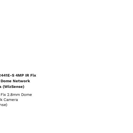
41E-S 4MP IR Fix
 Dome Network
 (WizSense)
 Fix 2.8mm Dome
k Camera
nse)