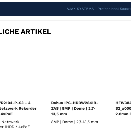
AJAX SYSTEMS · Professional Securit
ICHE ARTIKEL
R2104-P-S3 - 4
Dahua IPC-HDBW2841R-
HFW384
Netzwerk Rekorder
ZAS | 8MP | Dome | 2,7-
S2_x000
 4xPoE
13,5 mm
2.8mm B
Camera
l Netzwerk
8MP | Dome | 2,7-13,5 mm
er 1HDD / 4xPoE