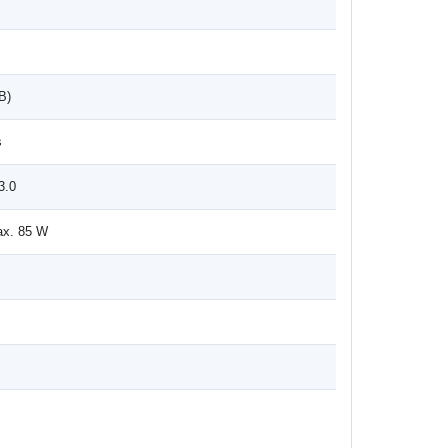
B)
s
3.0
ax. 85 W