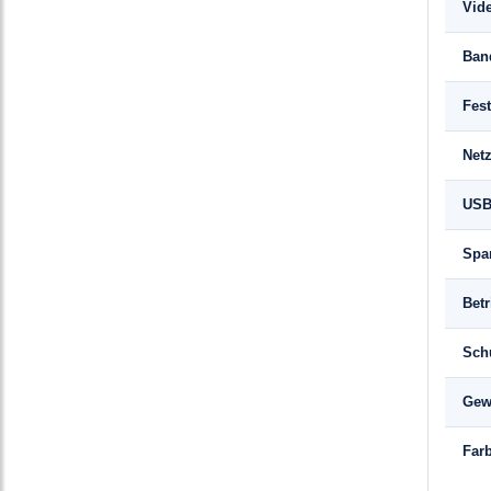
Vid
Ban
Fes
Net
US
Spa
Bet
Sch
Gew
Far