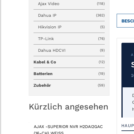
Ajax Video
(118)
Dahua IP
(362)
BESC
Hikvision IP
(5)
TP-Link
(76)
Dahua HDCVI
(9)
A
Kabel & Co
(12)
Batterien
(19)
1
Zubehör
(59)
Kürzlich angesehen
HAU
AJAX -SUPERIOR NVR H2DAI2GAC
(16-CH) WEISS