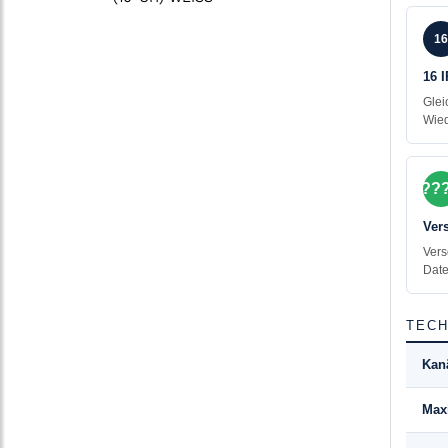
16
16 
Glei
Wied
??
Ver
Vers
Date
TECH
Kan
Max