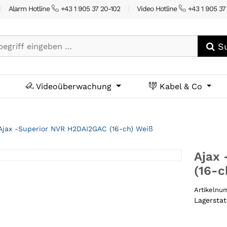
|
Alarm Hotline
+43 1 905 37 20-102
|
Video Hotline
+43 1 905 37
Su
Videoüberwachung
Kabel & Co
Ajax -Superior NVR H2DAI2GAC (16-ch) Weiß
Ajax
(16-c
Artikeln
Lagersta