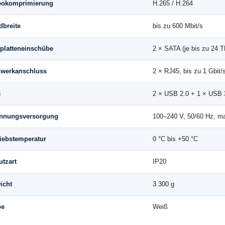
eokomprimierung
H.265 / H.264
dbreite
bis zu 600 Mbit/s
tplatteneinschübe
2 × SATA (je bis zu 24 T
zwerkanschluss
2 × RJ45, bis zu 1 Gbit/
B
2 × USB 2.0 + 1 × USB 
nnungsversorgung
100–240 V, 50/60 Hz, m
riebstemperatur
0 °C bis +50 °C
utzart
IP20
icht
3.300 g
be
Weiß