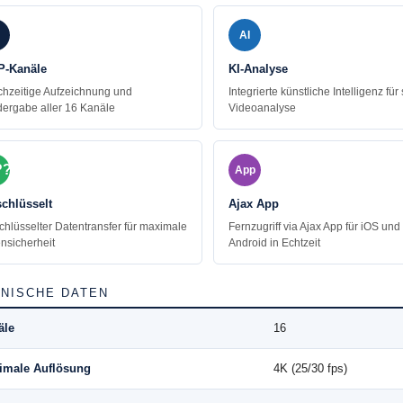
AI
IP-Kanäle
KI-Analyse
chzeitige Aufzeichnung und
Integrierte künstliche Intelligenz für
ergabe aller 16 Kanäle
Videoanalyse
??
App
schlüsselt
Ajax App
chlüsselter Datentransfer für maximale
Fernzugriff via Ajax App für iOS und
nsicherheit
Android in Echtzeit
NISCHE DATEN
äle
16
imale Auflösung
4K (25/30 fps)