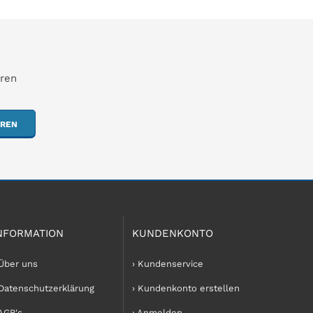
hren
EREN
NFORMATION
KUNDENKONTO
 Über uns
› Kundenservice
 Datenschutzerklärung
› Kundenkonto erstellen
 AGB's
› Anmelden