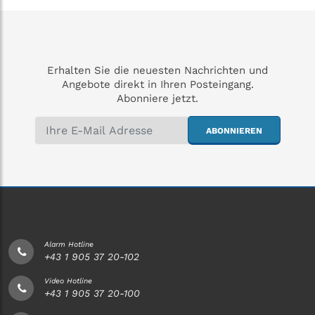
Benutzer für direkte
SMS- und
Sprachmeldungen, 5
einstellbare
(un-)abhängige AES/NSL
Verbindun
Erhalten Sie die neuesten Nachrichten und
Angebote direkt in Ihren Posteingang.
Abonniere jetzt.
ABONNIEREN
Alarm Hotline
+43 1 905 37 20-102
Video Hotline
+43 1 905 37 20-100