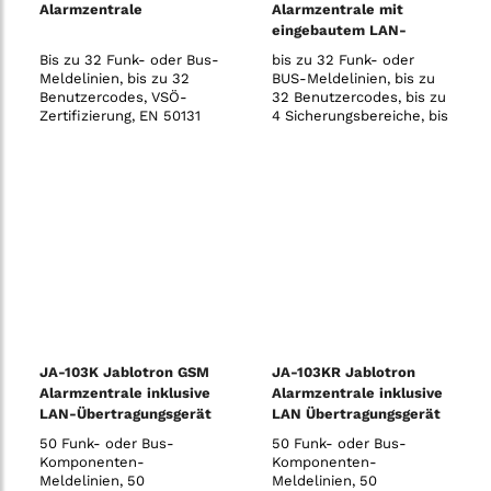
Alarmzentrale
Alarmzentrale mit
eingebautem LAN-
Kommunikationsmodul
Bis zu 32 Funk- oder Bus-
bis zu 32 Funk- oder
und Funkmodul
Meldelinien, bis zu 32
BUS-Meldelinien, bis zu
Benutzercodes, VSÖ-
32 Benutzercodes, bis zu
Zertifizierung, EN 50131
4 Sicherungsbereiche, bis
Grad 2, 868 MHz, PSTN-
zu 4 programmierbare
Kommunikation, 230V
PG-Ausgänge, 10
unabhängige
Zeitschaltfunktionen, SMS
und Sprachmeldungen
(mit JA-190Y GSM-
Kommunikationsmodul)
vom System an bis zu 8
Benu
JA-103K Jablotron GSM
JA-103KR Jablotron
Alarmzentrale inklusive
Alarmzentrale inklusive
LAN-Übertragungsgerät
LAN Übertragungsgerät
und Funkmodul
50 Funk- oder Bus-
50 Funk- oder Bus-
Komponenten-
Komponenten-
Meldelinien, 50
Meldelinien, 50