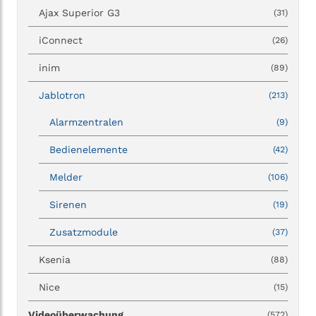
Ajax Superior G3
(31)
iConnect
(26)
inim
(89)
Jablotron
(213)
Alarmzentralen
(9)
Bedienelemente
(42)
Melder
(106)
Sirenen
(19)
Zusatzmodule
(37)
Ksenia
(88)
Nice
(15)
Videoüberwachung
(572)