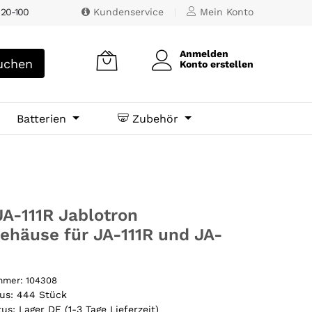
 20-100
Kundenservice
|
Mein Konto
Anmelden
chen
Konto erstellen
Batterien
Zubehör
A-111R Jablotron
ehäuse für JA-111R und JA-
ummer:
104308
tus:
444 Stück
tus:
Lager DE (1-3 Tage Lieferzeit)