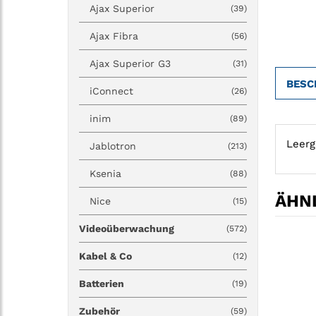
Ajax Superior
(39)
Ajax Fibra
(56)
Ajax Superior G3
(31)
BESC
iConnect
(26)
inim
(89)
Leerg
Jablotron
(213)
Ksenia
(88)
ÄHNL
Nice
(15)
Videoüberwachung
(572)
Kabel & Co
(12)
Batterien
(19)
Zubehör
(59)