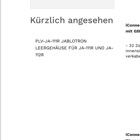
Kürzlich angesehen
iConne
mit GS
PLV-JA-111R JABLOTRON
- 32 Zo
LEERGEHÄUSE FÜR JA-111R UND JA-
Innens
112R
verkab
iConne