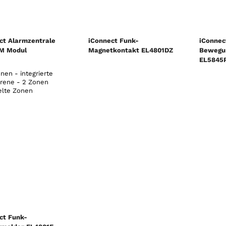
ct Alarmzentrale
iConnect Funk-
iConnec
M Modul
Magnetkontakt EL4801DZ
Bewegu
EL5845P
nen - integrierte
irene - 2 Zonen
elte Zonen
ct Funk-