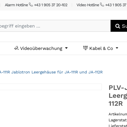
|
Alarm Hotline
+43 1 905 37 20-102
|
Video Hotline
+43 1 905 37
Su
Videoüberwachung
Kabel & Co
-111R Jablotron Leergehäuse für JA-111R und JA-112R
PLV-J
Leerg
112R
Artikeln
Lagersta
Liefersta