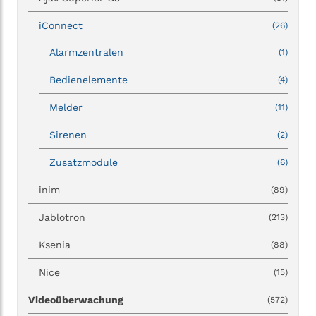
iConnect
(26)
Alarmzentralen
(1)
Bedienelemente
(4)
Melder
(11)
Sirenen
(2)
Zusatzmodule
(6)
inim
(89)
Jablotron
(213)
Ksenia
(88)
Nice
(15)
Videoüberwachung
(572)