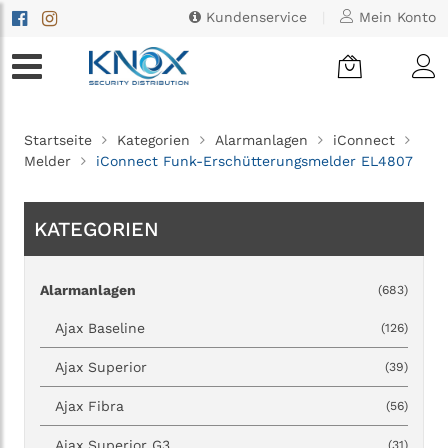
Kundenservice
|
Mein Konto
Startseite
Kategorien
Alarmanlagen
iConnect
Melder
iConnect Funk-Erschütterungsmelder EL4807
KATEGORIEN
Alarmanlagen
(683)
Ajax Baseline
(126)
Ajax Superior
(39)
Ajax Fibra
(56)
Ajax Superior G3
(31)