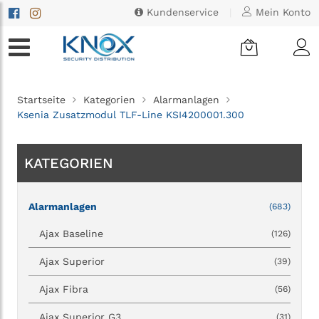
Kundenservice
|
Mein Konto
Startseite
Kategorien
Alarmanlagen
Ksenia Zusatzmodul TLF-Line KSI4200001.300
KATEGORIEN
Alarmanlagen
(683)
Ajax Baseline
(126)
Ajax Superior
(39)
Ajax Fibra
(56)
Ajax Superior G3
(31)