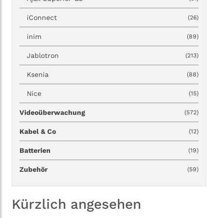
iConnect
(26)
inim
(89)
Jablotron
(213)
Ksenia
(88)
Nice
(15)
Videoüberwachung
(572)
Kabel & Co
(12)
Batterien
(19)
Zubehör
(59)
Kürzlich angesehen