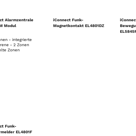
ct Alarmzentrale
iConnect Funk-
iConnec
M Modul
Magnetkontakt EL4801DZ
Bewegu
EL5845P
nen - integrierte
irene - 2 Zonen
elte Zonen
ct Funk-
melder EL4801F