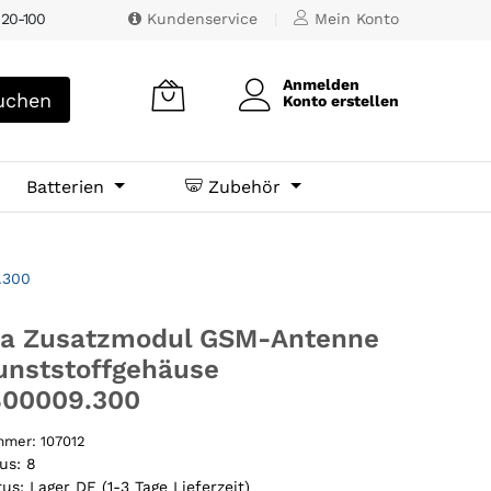
 20-100
Kundenservice
|
Mein Konto
Anmelden
chen
Konto erstellen
Batterien
Zubehör
.300
ia Zusatzmodul GSM-Antenne
unststoffgehäuse
800009.300
ummer:
107012
tus:
8
tus:
Lager DE (1-3 Tage Lieferzeit)