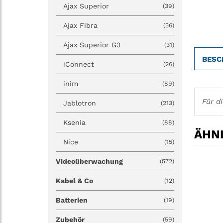
Ajax Superior
(39)
Ajax Fibra
(56)
Ajax Superior G3
(31)
BESC
iConnect
(26)
inim
(89)
Für d
Jablotron
(213)
Ksenia
(88)
ÄHNL
Nice
(15)
Videoüberwachung
(572)
Kabel & Co
(12)
Batterien
(19)
Zubehör
(59)