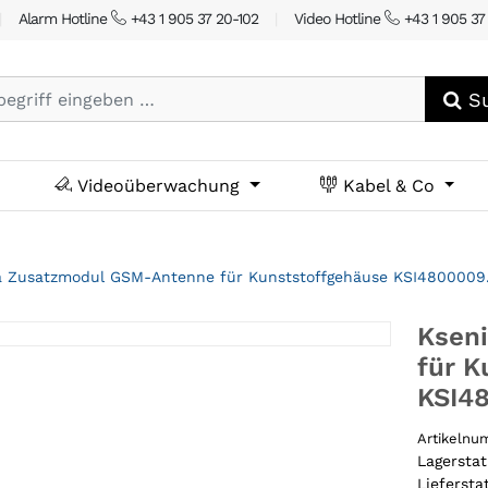
|
Alarm Hotline
+43 1 905 37 20-102
|
Video Hotline
+43 1 905 37
Su
Videoüberwachung
Kabel & Co
a Zusatzmodul GSM-Antenne für Kunststoffgehäuse KSI4800009
Ksen
für K
KSI4
Artikeln
Lagersta
Liefersta