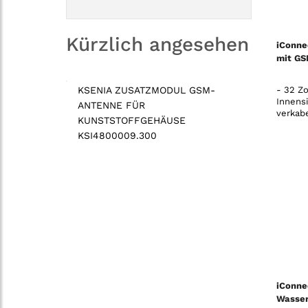
Kürzlich angesehen
iConne
mit GS
KSENIA ZUSATZMODUL GSM-
- 32 Zo
Innens
ANTENNE FÜR
verkab
KUNSTSTOFFGEHÄUSE
KSI4800009.300
iConne
Wasser