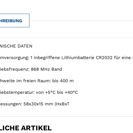
HREIBUNG
NISCHE DATEN
omversorgung: 1 inbegriffene Lithiumbatterie CR2032 für ein
riebsfrequenz: 868 MHz Band
chweite im freien Raum: bis 400 m
riebstemperatur: von +5°C bis +40°C
essungen: 58x30x15 mm (HxBxT
ICHE ARTIKEL