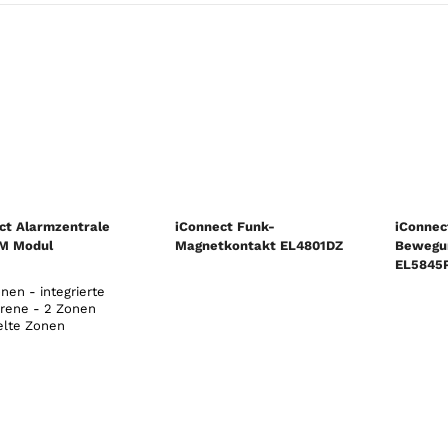
ct Alarmzentrale
iConnect Funk-
iConnec
M Modul
Magnetkontakt EL4801DZ
Bewegu
EL5845P
nen - integrierte
irene - 2 Zonen
elte Zonen