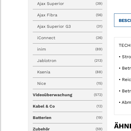
Ajax Superior
(39)
Ajax Fibra
(56)
BESC
Ajax Superior G3
(31)
iConnect
(26)
TECH
inim
(89)
• Str
Jablotron
(213)
• Bet
Ksenia
(88)
• Rei
Nice
(15)
• Bet
Videoüberwachung
(572)
• Abm
Kabel & Co
(12)
Batterien
(19)
ÄHNL
Zubehör
(59)