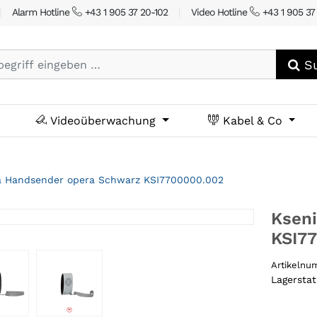
|
Alarm Hotline
+43 1 905 37 20-102
|
Video Hotline
+43 1 905 37
Su
Videoüberwachung
Kabel & Co
a Handsender opera Schwarz KSI7700000.002
Ksen
KSI7
Artikeln
Lagersta