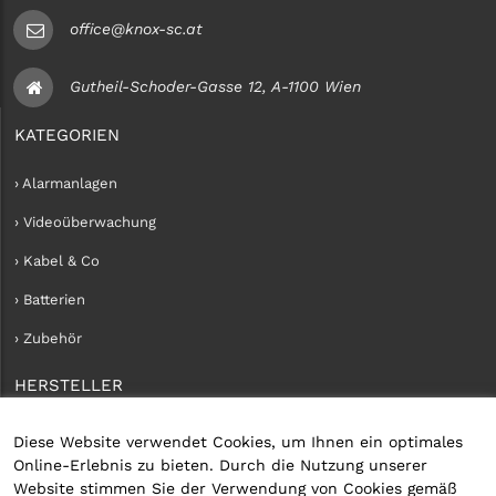
office@knox-sc.at
Gutheil-Schoder-Gasse 12, A-1100 Wien
KATEGORIEN
› Alarmanlagen
› Videoüberwachung
› Kabel & Co
› Batterien
› Zubehör
HERSTELLER
› iConnect
Diese Website verwendet Cookies, um Ihnen ein optimales
Online-Erlebnis zu bieten. Durch die Nutzung unserer
KUNDENKONTO
Website stimmen Sie der Verwendung von Cookies gemäß