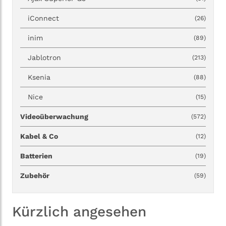
iConnect
(26)
inim
(89)
Jablotron
(213)
Ksenia
(88)
Nice
(15)
Videoüberwachung
(572)
Kabel & Co
(12)
Batterien
(19)
Zubehör
(59)
Kürzlich angesehen