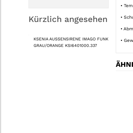
• Tem
Kürzlich angesehen
• Sch
• Abm
KSENIA AUSSENSIRENE IMAGO FUNK G
• Gew
RAU/ORANGE KSI6401000.337
ÄHNL