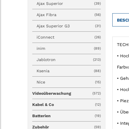
Ajax Superior
(39)
Ajax Fibra
(56)
BESC
Ajax Superior G3
(31)
iConnect
(26)
TECH
inim
(89)
• Hoc
Jablotron
(213)
Farbv
Ksenia
(88)
• Geh
Nice
(15)
• Hoc
Videoüberwachung
(572)
• Pie
Kabel & Co
(12)
• Übe
Batterien
(19)
• Int
Zubehör
(59)