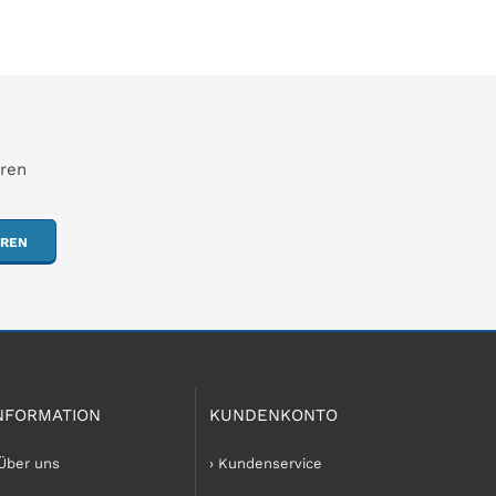
hren
EREN
NFORMATION
KUNDENKONTO
 Über uns
› Kundenservice