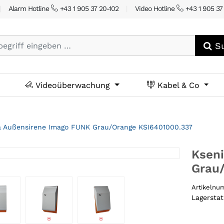
|
Alarm Hotline
+43 1 905 37 20-102
|
Video Hotline
+43 1 905 37
Su
Videoüberwachung
Kabel & Co
a Außensirene Imago FUNK Grau/Orange KSI6401000.337
Ksen
Grau
Artikeln
Lagersta