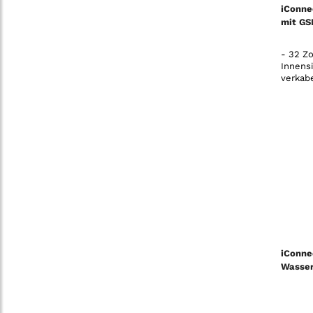
iConne
mit GS
- 32 Zo
Innens
verkab
iConne
Wasser