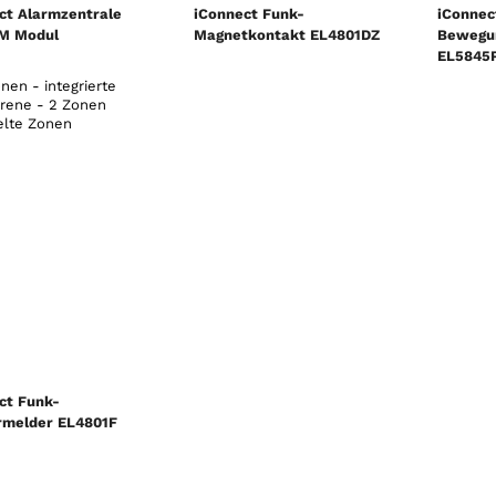
ct Alarmzentrale
iConnect Funk-
iConnec
M Modul
Magnetkontakt EL4801DZ
Bewegu
EL5845P
nen - integrierte
irene - 2 Zonen
elte Zonen
ct Funk-
melder EL4801F