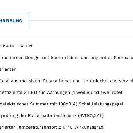
HREIBUNG
NISCHE DATEN
hmodernes Design: mit komfortabler und origineller Kompassö
arianten
äuse aus massivem Polykarbonat und Unterdeckel aus verzin
heffiziente 3 LED für Warnungen (1 weiße und zwei rote)
zoelektrischer Summer mit 100dB(A) Schallleistungspegel
rprüfung der Pufferbatterieeffizienz (6VDC1,2Ah)
egrierter Temperatursensor: ± 0,1°C Wirkungsgrad