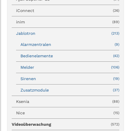
iConnect
(26)
inim
(89)
Jablotron
(213)
Alarmzentralen
(9)
Bedienelemente
(42)
Melder
(106)
Sirenen
(19)
Zusatzmodule
(37)
Ksenia
(88)
Nice
(15)
Videoüberwachung
(572)