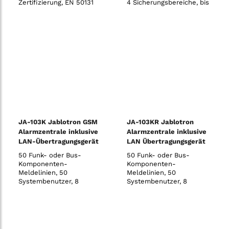
Zertifizierung, EN 50131
4 Sicherungsbereiche, bis
Grad 2, 868 MHz, PSTN-
zu 4 programmierbare
Kommunikation, 230V
PG-Ausgänge, 10
unabhängige
Zeitschaltfunktionen, SMS
und Sprachmeldungen
(mit JA-190Y GSM-
Kommunikationsmodul)
vom System an bis zu 8
Benu
JA-103K Jablotron GSM
JA-103KR Jablotron
Alarmzentrale inklusive
Alarmzentrale inklusive
LAN-Übertragungsgerät
LAN Übertragungsgerät
und Funkmodul
50 Funk- oder Bus-
50 Funk- oder Bus-
Komponenten-
Komponenten-
Meldelinien, 50
Meldelinien, 50
Systembenutzer, 8
Systembenutzer, 8
Sicherungsbereiche, 32
Sicherungsbereiche, 32
programmierbare PG-
programmierbare PG-
Ausgänge, 20
Ausgänge, 20
voneinander unabhängige
voneinander unabhängige
Zeitschaltuhren, 8
Zeitschaltuhren, 8