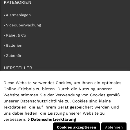
KATEGORIEN
› Alarmanlagen
› Videoüberwachung
› Kabel & Co
› Batterien
› Zubehör
HERSTELLER
› iConnect
Diese Website verwendet Cookies, um Ihnen ein optimales
Online-Erlebnis zu bieten. Durch die Nutzung unserer
KUNDENKONTO
Website stimmen Sie der Verwendung von Cookies gemäß
unserer Datenschutzrichtlinie zu. Cookies sind kleine
› Kundenservice
Textdateien, die auf Ihrem Gerät gespeichert werden und
uns dabei helfen, die Leistung unserer Website zu
› Kundenkonto erstellen
verbessern.
Datenschutzerklärung
› Anmelden
Cookies akzeptieren
Ablehnen