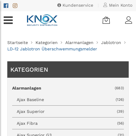
Kundenservice
|
Mein Konto
Startseite
Kategorien
Alarmanlagen
Jablotron
LD-12 Jablotron Überschwemmungsmelder
KATEGORIEN
Alarmanlagen
(683)
Ajax Baseline
(126)
Ajax Superior
(39)
Ajax Fibra
(56)
Ajax Superior G3
(31)