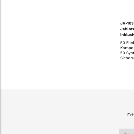
JA-10
Jablot
inklus
Übertr
50 Fun
Kompon
50 Sys
Sicher
progra
Ausgän
unabhä
Zeitsch
Benutz
und Sp
einstel
(un-)a
Verbin
Erh