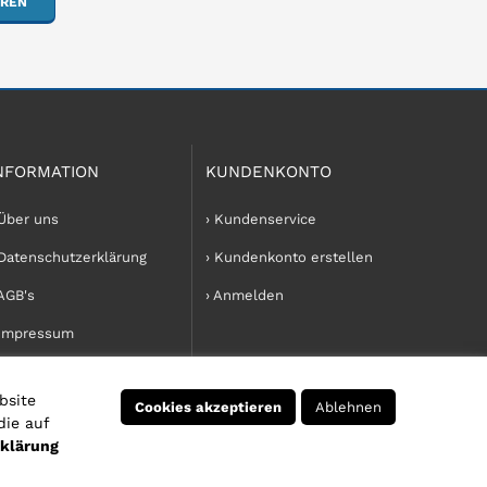
EREN
NFORMATION
KUNDENKONTO
 Über uns
› Kundenservice
 Datenschutzerklärung
› Kundenkonto erstellen
 AGB's
› Anmelden
 Impressum
bsite
Cookies akzeptieren
Ablehnen
die auf
klärung