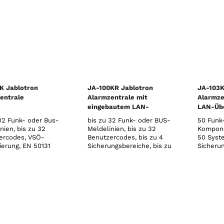
K Jablotron
JA-100KR Jablotron
JA-103K
entrale
Alarmzentrale mit
Alarmze
eingebautem LAN-
LAN-Übe
Kommunikationsmodul
32 Funk- oder Bus-
bis zu 32 Funk- oder BUS-
50 Funk
und Funkmodul
nien, bis zu 32
Meldelinien, bis zu 32
Kompone
ercodes, VSÖ-
Benutzercodes, bis zu 4
50 Syst
zierung, EN 50131
Sicherungsbereiche, bis zu
Sicheru
, 868 MHz, PSTN-
4 programmierbare PG-
program
ikation, 230V
Ausgänge, 10 unabhängige
Ausgäng
Zeitschaltfunktionen, SMS
unabhän
und Sprachmeldungen (mit
Zeitscha
JA-190Y GSM-
Benutzer
Kommunikationsmodul)
und Spr
vom System an bis zu 8
einstell
Benu
abhängi
Verbind