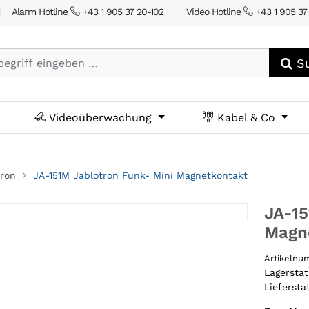
|
Alarm Hotline
+43 1 905 37 20-102
|
Video Hotline
+43 1 905 37
Su
Videoüberwachung
Kabel & Co
tron
JA-151M Jablotron Funk- Mini Magnetkontakt
JA-15
Magn
Artikeln
Lagersta
Liefersta