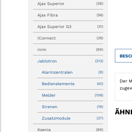
Ajax Superior
(39)
Ajax Fibra
(56)
Ajax Superior G3
(31)
iConnect
(26)
inim
(89)
BESC
Jablotron
(213)
Alarmzentralen
(9)
Der M
Bedienelemente
(42)
zugew
Melder
(106)
Sirenen
(19)
ÄHNL
Zusatzmodule
(37)
Ksenia
(88)