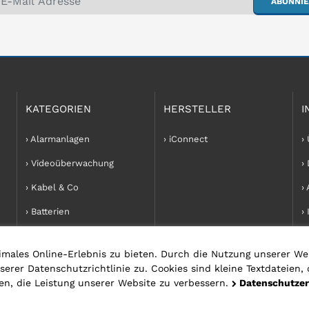
ABONNI
KATEGORIEN
HERSTELLER
I
› Alarmanlagen
› iConnect
›
› Videoüberwachung
›
› Kabel & Co
›
› Batterien
›
› Zubehör
imales Online-Erlebnis zu bieten. Durch die Nutzung unserer We
er Datenschutzrichtlinie zu. Cookies sind kleine Textdateien, 
en, die Leistung unserer Website zu verbessern.
Datenschutzer