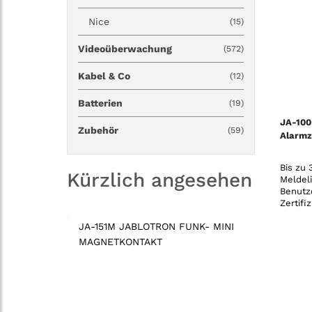
Nice
(15)
Videoüberwachung
(572)
Kabel & Co
(12)
Batterien
(19)
JA-100
Zubehör
(59)
Alarmz
Bis zu 
Kürzlich angesehen
Meldeli
Benutz
Zertifi
Grad 2
JA-151M JABLOTRON FUNK- MINI
Kommun
MAGNETKONTAKT