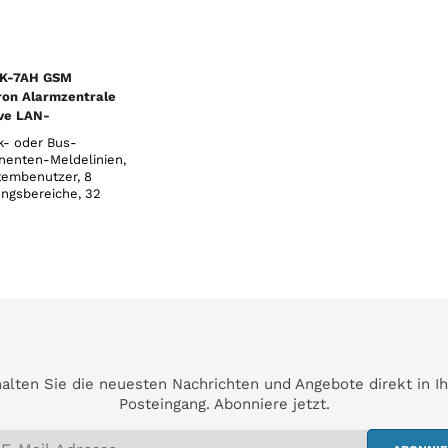
3K-7AH GSM
ron Alarmzentrale
ive LAN-
agungsgerät - 7 Ah
k- oder Bus-
enten-Meldelinien,
tembenutzer, 8
ungsbereiche, 32
mmierbare PG-
ge, 20 voneinander
ngige
altuhren, 8
er für direkte SMS-
rachmeldungen, 5
lbare
bhängige AES/NSL
dun
alten Sie die neuesten Nachrichten und Angebote direkt in I
Posteingang. Abonniere jetzt.