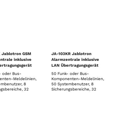
 Jablotron GSM
JA-103KR Jablotron
ntrale inklusive
Alarmzentrale inklusive
rtragungsgerät
LAN Übertragungsgerät
und Funkmodul
- oder Bus-
50 Funk- oder Bus-
nten-Meldelinien,
Komponenten-Meldelinien,
embenutzer, 8
50 Systembenutzer, 8
ngsbereiche, 32
Sicherungsbereiche, 32
mierbare PG-
programmierbare PG-
e, 20 voneinander
Ausgänge, 20 voneinander
gige
unabhängige
ltuhren, 8
Zeitschaltuhren, 8
 für direkte SMS-
Benutzer für direkte SMS-
achmeldungen, 5
und Sprachmeldungen, 5
bare (un-)
einstellbare (un-)
ge AES/NSL
abhängige AES/NSL
u
Verbindu