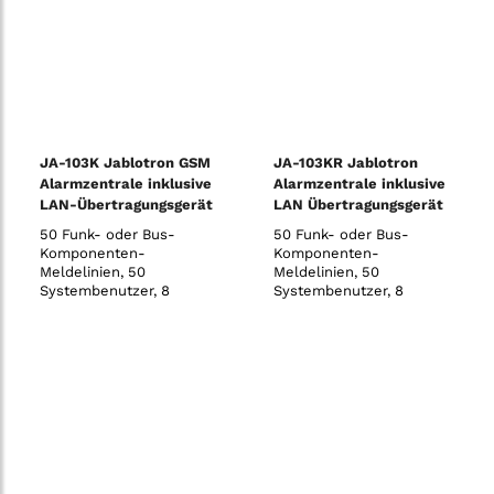
(mit JA-190Y GSM-
Kommunikationsmodul)
vom System an bis zu 8
Benu
JA-103K Jablotron GSM
JA-103KR Jablotron
Alarmzentrale inklusive
Alarmzentrale inklusive
LAN-Übertragungsgerät
LAN Übertragungsgerät
und Funkmodul
50 Funk- oder Bus-
50 Funk- oder Bus-
Komponenten-
Komponenten-
Meldelinien, 50
Meldelinien, 50
Systembenutzer, 8
Systembenutzer, 8
Sicherungsbereiche, 32
Sicherungsbereiche, 32
programmierbare PG-
programmierbare PG-
Ausgänge, 20
Ausgänge, 20
voneinander unabhängige
voneinander unabhängige
Zeitschaltuhren, 8
Zeitschaltuhren, 8
Benutzer für direkte
Benutzer für direkte
SMS- und
SMS- und
Sprachmeldungen, 5
Sprachmeldungen, 5
einstellbare (un-)
einstellbare (un-)
abhängige AES/NSL
abhängige AES/NSL