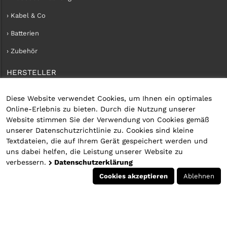
› Kabel & Co
› Batterien
› Zubehör
HERSTELLER
› iConnect
Diese Website verwendet Cookies, um Ihnen ein optimales
Online-Erlebnis zu bieten. Durch die Nutzung unserer
KUNDENKONTO
Website stimmen Sie der Verwendung von Cookies gemäß
unserer Datenschutzrichtlinie zu. Cookies sind kleine
› Kundenservice
Textdateien, die auf Ihrem Gerät gespeichert werden und
uns dabei helfen, die Leistung unserer Website zu
› Kundenkonto erstellen
verbessern.
Datenschutzerklärung
› Anmelden
Cookies akzeptieren
Ablehnen
© 2026 Alle Rechte vorbehalten | Webdesign by