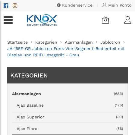
Kundenservice
|
Mein Konto
Startseite
Kategorien
Alarmanlagen
Jablotron
JA-155E-GR Jablotron Funk-Vier-Segment-Bedienteil mit
Display und RFID Lesegerät - Grau
KATEGORIEN
Alarmanlagen
(683)
Ajax Baseline
(126)
Ajax Superior
(39)
Ajax Fibra
(56)