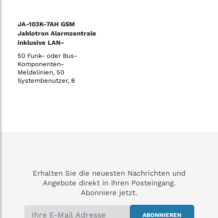
Verbindu
Verbindu
JA-103K-7AH GSM
Jablotron Alarmzentrale
inklusive LAN-
Übertragungsgerät - 7
50 Funk- oder Bus-
Ah
Komponenten-
Meldelinien, 50
Systembenutzer, 8
Sicherungsbereiche, 32
programmierbare PG-
Ausgänge, 20
voneinander unabhängige
Zeitschaltuhren, 8
Benutzer für direkte
SMS- und
Sprachmeldungen, 5
einstellbare
(un-)abhängige AES/NSL
Verbindun
Erhalten Sie die neuesten Nachrichten und
Angebote direkt in Ihren Posteingang.
Abonniere jetzt.
ABONNIEREN