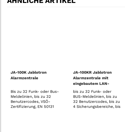
ÄHNLICHE ARTIKEL
JA-100K Jablotron
JA-100KR Jablotron
Alarmzentrale
Alarmzentrale mit
eingebautem LAN-
Kommunikationsmodul
Bis zu 32 Funk- oder Bus-
bis zu 32 Funk- oder
und Funkmodul
Meldelinien, bis zu 32
BUS-Meldelinien, bis zu
Benutzercodes, VSÖ-
32 Benutzercodes, bis zu
Zertifizierung, EN 50131
4 Sicherungsbereiche, bis
Grad 2, 868 MHz, PSTN-
zu 4 programmierbare
Kommunikation, 230V
PG-Ausgänge, 10
unabhängige
Zeitschaltfunktionen, SMS
und Sprachmeldungen