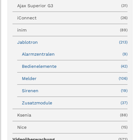
Ajax Superior G3
(31)
iConnect
(26)
inim
(89)
Jablotron
(213)
Alarmzentralen
(9)
Bedienelemente
(42)
Melder
(106)
Sirenen
(19)
Zusatzmodule
(37)
Ksenia
(88)
Nice
(15)
Videoüberwachung
(572)