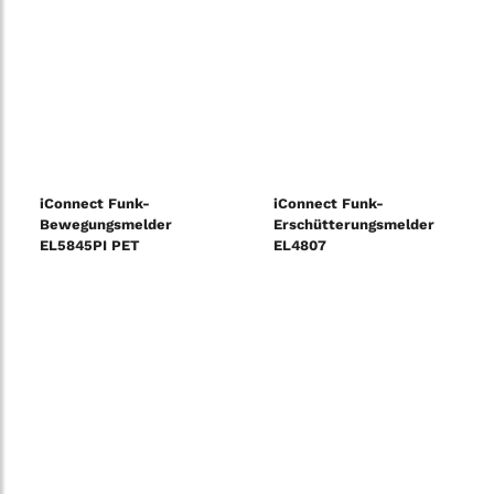
iConnect Funk-
iConnect Funk-
Bewegungsmelder
Erschütterungsmelder
EL5845PI PET
EL4807