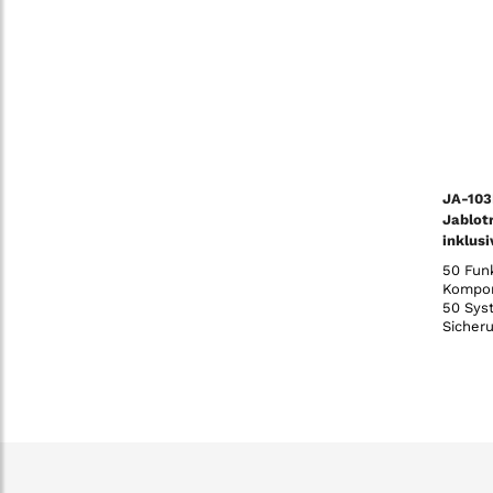
JA-10
Jablot
inklus
Übertr
50 Fun
Kompon
50 Sys
Sicher
progra
Ausgän
unabhä
Zeitsch
Benutz
und Sp
einstel
(un-)a