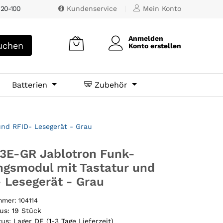
 20-100
Kundenservice
|
Mein Konto
Anmelden
chen
Konto erstellen
Batterien
Zubehör
nd RFID- Lesegerät - Grau
3E-GR Jablotron Funk-
gsmodul mit Tastatur und
 Lesegerät - Grau
ummer:
104114
tus:
19 Stück
tus:
Lager DE (1-3 Tage Lieferzeit)