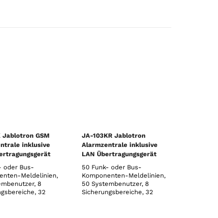
 Jablotron GSM
JA-103KR Jablotron
ntrale inklusive
Alarmzentrale inklusive
rtragungsgerät
LAN Übertragungsgerät
und Funkmodul
- oder Bus-
50 Funk- oder Bus-
nten-Meldelinien,
Komponenten-Meldelinien,
embenutzer, 8
50 Systembenutzer, 8
ngsbereiche, 32
Sicherungsbereiche, 32
mierbare PG-
programmierbare PG-
e, 20 voneinander
Ausgänge, 20 voneinander
gige
unabhängige