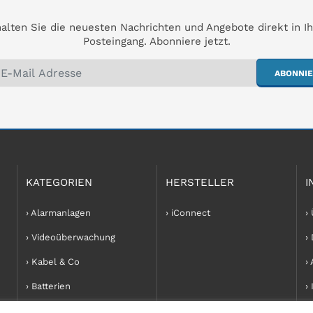
dun
alten Sie die neuesten Nachrichten und Angebote direkt in I
Posteingang. Abonniere jetzt.
ABONNI
KATEGORIEN
HERSTELLER
I
› Alarmanlagen
› iConnect
›
› Videoüberwachung
›
› Kabel & Co
›
› Batterien
›
› Zubehör