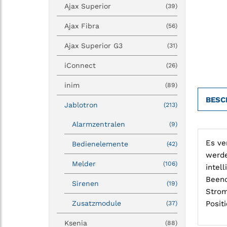
Ajax Superior
(39)
Ajax Fibra
(56)
Ajax Superior G3
(31)
iConnect
(26)
inim
(89)
BESC
Jablotron
(213)
Alarmzentralen
(9)
Es ve
Bedienelemente
(42)
werde
Melder
(106)
intel
Beend
Sirenen
(19)
Strom
Zusatzmodule
Positi
(37)
Ksenia
(88)