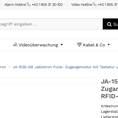
|
Alarm Hotline
+43 1 905 37 20-102
|
Video Hotline
+43 1 905 37
Su
Videoüberwachung
Kabel & Co
tron
JA-153E-GR Jablotron Funk- Zugangsmodul mit Tastatur u
JA-15
Zugan
RFID-
Artikeln
Lagersta
Liefersta