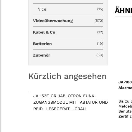
ÄHNL
Nice
(15)
Videoüberwachung
(572)
Kabel & Co
(12)
Batterien
(19)
Zubehör
(59)
Kürzlich angesehen
JA-100
Alarmz
JA-153E-GR JABLOTRON FUNK-
Bis zu 
ZUGANGSMODUL MIT TASTATUR UND
Meldeli
RFID- LESEGERÄT - GRAU
Benutz
Zertifi
Grad 2
Kommun