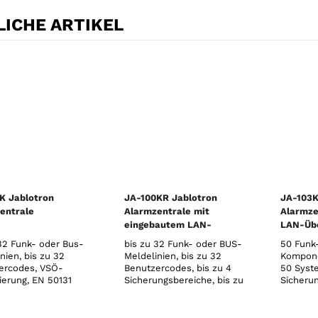
ICHE ARTIKEL
K Jablotron
JA-100KR Jablotron
JA-103K
entrale
Alarmzentrale mit
Alarmze
eingebautem LAN-
LAN-Übe
Kommunikationsmodul
32 Funk- oder Bus-
bis zu 32 Funk- oder BUS-
50 Funk
und Funkmodul
nien, bis zu 32
Meldelinien, bis zu 32
Kompone
ercodes, VSÖ-
Benutzercodes, bis zu 4
50 Syst
zierung, EN 50131
Sicherungsbereiche, bis zu
Sicheru
, 868 MHz, PSTN-
4 programmierbare PG-
program
ikation, 230V
Ausgänge, 10 unabhängige
Ausgäng
Zeitschaltfunktionen, SMS
unabhän