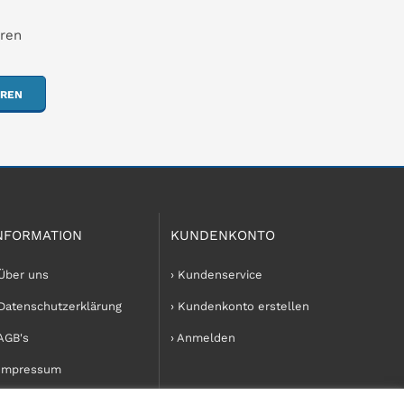
hren
EREN
NFORMATION
KUNDENKONTO
 Über uns
› Kundenservice
 Datenschutzerklärung
› Kundenkonto erstellen
 AGB's
› Anmelden
 Impressum