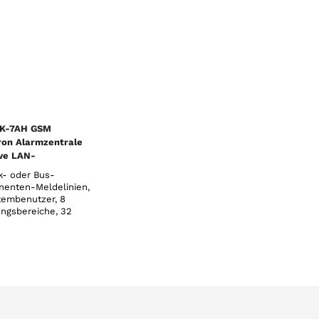
und Sprachmeldungen (mit
Zeitscha
JA-190Y GSM-
Benutzer
Kommunikationsmodul)
und Spr
vom System an bis zu 8
einstell
Benu
abhängi
Verbind
3K-7AH GSM
ron Alarmzentrale
ive LAN-
agungsgerät - 7 Ah
k- oder Bus-
enten-Meldelinien,
tembenutzer, 8
ungsbereiche, 32
mmierbare PG-
ge, 20 voneinander
ngige
altuhren, 8
er für direkte SMS-
rachmeldungen, 5
lbare
bhängige AES/NSL