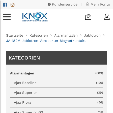
Kundenservice
|
Mein Konto
Startseite
Kategorien
Alarmanlagen
Jablotron
JA-182M Jablotron Verdeckter Magnetkontakt
KATEGORIEN
Alarmanlagen
(683)
Ajax Baseline
(126)
Ajax Superior
(39)
Ajax Fibra
(56)
Ajax Superior G3
(31)