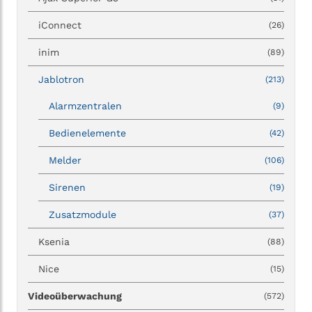
iConnect
(26)
inim
(89)
Jablotron
(213)
Alarmzentralen
(9)
Bedienelemente
(42)
Melder
(106)
Sirenen
(19)
Zusatzmodule
(37)
Ksenia
(88)
Nice
(15)
Videoüberwachung
(572)