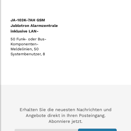
abhängige AES/NSL
abhängige AES/NSL
Verbindu
Verbindu
JA-103K-7AH GSM
Jablotron Alarmzentrale
inklusive LAN-
Übertragungsgerät - 7
50 Funk- oder Bus-
Ah
Komponenten-
Meldelinien, 50
Systembenutzer, 8
Sicherungsbereiche, 32
programmierbare PG-
Ausgänge, 20
voneinander unabhängige
Zeitschaltuhren, 8
Benutzer für direkte
SMS- und
Sprachmeldungen, 5
einstellbare
(un-)abhängige AES/NSL
Verbindun
Erhalten Sie die neuesten Nachrichten und
Angebote direkt in Ihren Posteingang.
Abonniere jetzt.