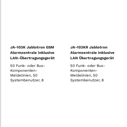
Zeitschaltfunktionen, SMS
und Sprachmeldungen
(mit JA-190Y GSM-
Kommunikationsmodul)
vom System an bis zu 8
Benu
JA-103K Jablotron GSM
JA-103KR Jablotron
Alarmzentrale inklusive
Alarmzentrale inklusive
LAN-Übertragungsgerät
LAN Übertragungsgerät
und Funkmodul
50 Funk- oder Bus-
50 Funk- oder Bus-
Komponenten-
Komponenten-
Meldelinien, 50
Meldelinien, 50
Systembenutzer, 8
Systembenutzer, 8
Sicherungsbereiche, 32
Sicherungsbereiche, 32
programmierbare PG-
programmierbare PG-
Ausgänge, 20
Ausgänge, 20
voneinander unabhängige
voneinander unabhängige
Zeitschaltuhren, 8
Zeitschaltuhren, 8
Benutzer für direkte
Benutzer für direkte
SMS- und
SMS- und
Sprachmeldungen, 5
Sprachmeldungen, 5
einstellbare (un-)
einstellbare (un-)