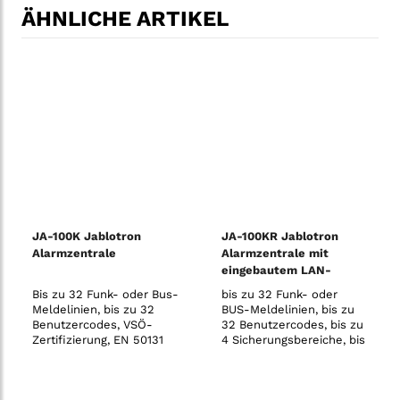
ÄHNLICHE ARTIKEL
JA-100K Jablotron
JA-100KR Jablotron
Alarmzentrale
Alarmzentrale mit
eingebautem LAN-
Kommunikationsmodul
Bis zu 32 Funk- oder Bus-
bis zu 32 Funk- oder
und Funkmodul
Meldelinien, bis zu 32
BUS-Meldelinien, bis zu
Benutzercodes, VSÖ-
32 Benutzercodes, bis zu
Zertifizierung, EN 50131
4 Sicherungsbereiche, bis
Grad 2, 868 MHz, PSTN-
zu 4 programmierbare
Kommunikation, 230V
PG-Ausgänge, 10
unabhängige