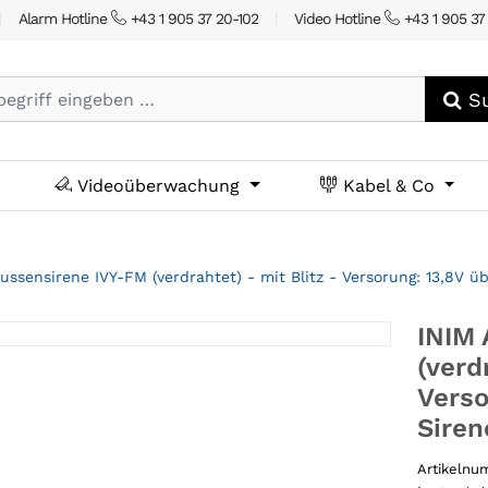
|
Alarm Hotline
+43 1 905 37 20-102
|
Video Hotline
+43 1 905 37
Su
Videoüberwachung
Kabel & Co
ussensirene IVY-FM (verdrahtet) - mit Blitz - Versorung: 13,8V ü
INIM 
(verd
Verso
Siren
Artikeln