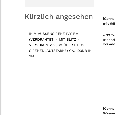
Kürzlich angesehen
iConne
mit GS
INIM AUSSENSIRENE IVY-FM
- 32 Zo
(VERDRAHTET) - MIT BLITZ -
Innens
verkab
VERSORUNG: 13,8V ÜBER I-BUS -
SIRENENLAUTSTÄRKE: CA. 103DB IN
3M
iConne
Wasser