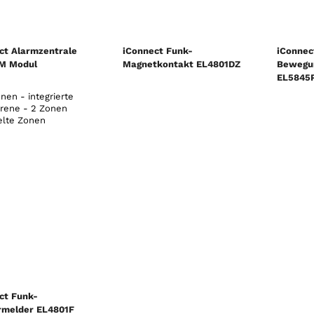
ct Alarmzentrale
iConnect Funk-
iConnec
M Modul
Magnetkontakt EL4801DZ
Bewegu
EL5845P
nen - integrierte
irene - 2 Zonen
elte Zonen
ct Funk-
melder EL4801F