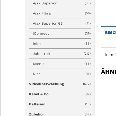
Ajax Superior
(39)
Ajax Fibra
(56)
Ajax Superior G3
(31)
BESC
iConnect
(26)
inim
(89)
Jablotron
(213)
Inim 
Ksenia
(88)
ÄHNL
Nice
(15)
Videoüberwachung
(572)
Kabel & Co
(12)
Batterien
(19)
Zubehör
(59)