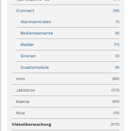
iConnect
(26)
Alarmzentralen
(1)
Bedienelemente
(4)
Melder
(11)
Sirenen
(2)
Zusatzmodule
(6)
inim
(89)
Jablotron
(213)
Ksenia
(88)
Nice
(15)
Videoüberwachung
(572)