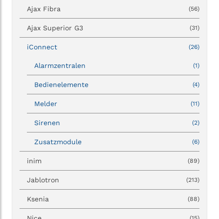
Ajax Fibra
(56)
Ajax Superior G3
(31)
iConnect
(26)
Alarmzentralen
(1)
Bedienelemente
(4)
Melder
(11)
Sirenen
(2)
Zusatzmodule
(6)
inim
(89)
Jablotron
(213)
Ksenia
(88)
Nice
(15)