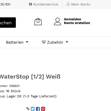
 20-100
Kundenservice
|
Mein Konto
Anmelden
chen
Konto erstellen
Batterien
Zubehör
WaterStop [1/2] Weiß
ummer:
106601
tus:
16 Stück
tus:
Lager DE (1-3 Tage Lieferzeit)