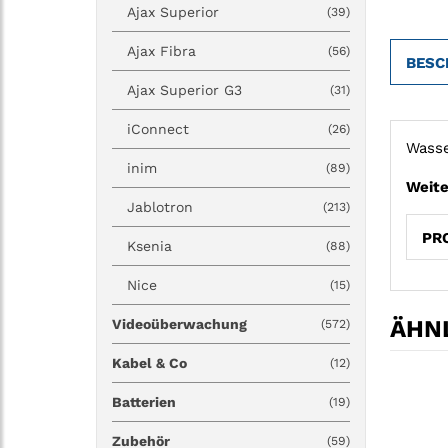
Ajax Superior
(39)
Ajax Fibra
(56)
BESC
Ajax Superior G3
(31)
iConnect
(26)
Wasse
inim
(89)
Weite
Jablotron
(213)
PR
Ksenia
(88)
Nice
(15)
ÄHNL
Videoüberwachung
(572)
Kabel & Co
(12)
Batterien
(19)
Zubehör
(59)