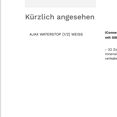
Kürzlich angesehen
iConne
AJAX WATERSTOP [1/2] WEISS
mit GS
- 32 Zo
Innens
verkab