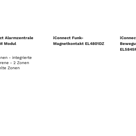
ct Alarmzentrale
iConnect Funk-
iConnec
M Modul
Magnetkontakt EL4801DZ
Bewegu
EL5845P
nen - integrierte
irene - 2 Zonen
elte Zonen