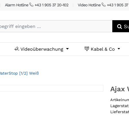
|
Alarm Hotline
+43 1 905 37 20-102
|
Video Hotline
+43 1 905 37
Su
Videoüberwachung
Kabel & Co
aterStop [1/2] Weiß
Ajax 
Artikeln
Lagersta
Liefersta