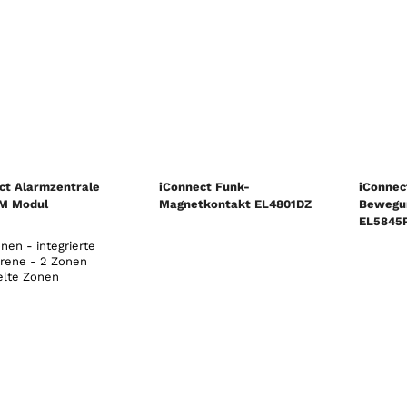
ct Alarmzentrale
iConnect Funk-
iConnec
M Modul
Magnetkontakt EL4801DZ
Bewegu
EL5845P
nen - integrierte
irene - 2 Zonen
elte Zonen