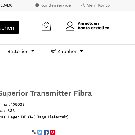
 20-100
Kundenservice
|
Mein Konto
Anmelden
chen
Konto erstellen
Batterien
Zubehör
Superior Transmitter Fibra
ummer:
109033
tus:
638
tus:
Lager DE (1-3 Tage Lieferzeit)