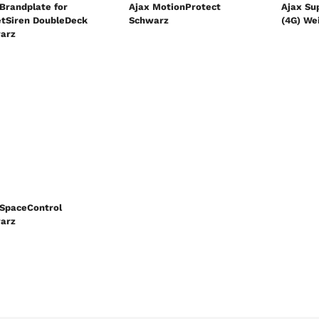
Brandplate for
Ajax MotionProtect
Ajax Su
etSiren DoubleDeck
Schwarz
(4G) We
arz
 SpaceControl
arz