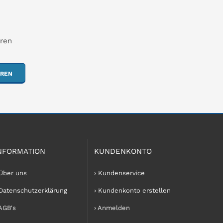
hren
EREN
NFORMATION
KUNDENKONTO
 Über uns
› Kundenservice
 Datenschutzerklärung
› Kundenkonto erstellen
 AGB's
› Anmelden