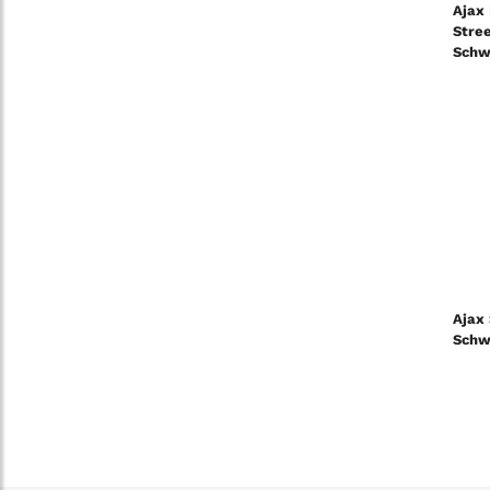
Ajax 
Stre
Schw
Ajax
Schw