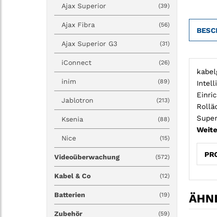
Ajax Superior
(39)
Ajax Fibra
(56)
BESC
Ajax Superior G3
(31)
iConnect
(26)
kabel
inim
(89)
Intel
Einri
Jablotron
(213)
Rollä
Super
Ksenia
(88)
Weite
Nice
(15)
PR
Videoüberwachung
(572)
Kabel & Co
(12)
Batterien
(19)
ÄHNL
Zubehör
(59)