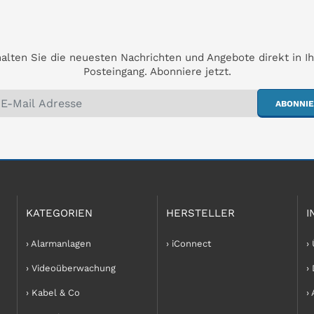
alten Sie die neuesten Nachrichten und Angebote direkt in I
Posteingang. Abonniere jetzt.
ABONNI
KATEGORIEN
HERSTELLER
I
› Alarmanlagen
› iConnect
›
› Videoüberwachung
›
› Kabel & Co
›