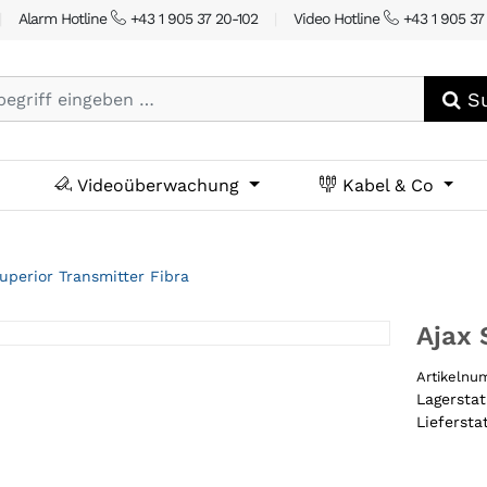
|
Alarm Hotline
+43 1 905 37 20-102
|
Video Hotline
+43 1 905 37
Su
Videoüberwachung
Kabel & Co
uperior Transmitter Fibra
Ajax 
Artikeln
Lagersta
Liefersta