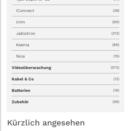
iConnect
(26)
inim
(89)
Jablotron
(213)
Ksenia
(88)
Nice
(15)
Videoüberwachung
(572)
Kabel & Co
(12)
Batterien
(19)
Zubehör
(59)
Kürzlich angesehen