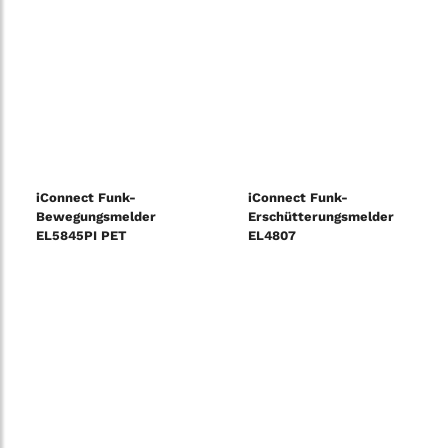
iConnect Funk-
iConnect Funk-
Bewegungsmelder
Erschütterungsmelder
EL5845PI PET
EL4807