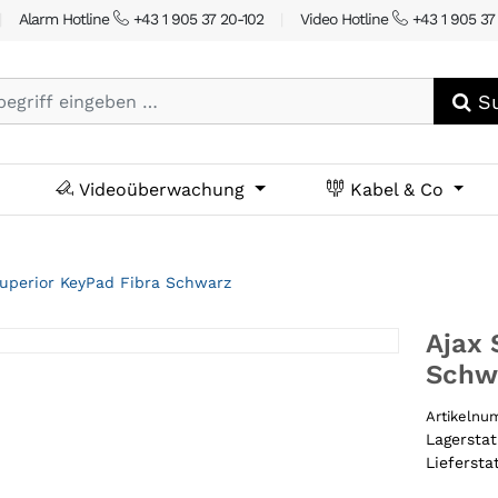
|
Alarm Hotline
+43 1 905 37 20-102
|
Video Hotline
+43 1 905 37
Su
Videoüberwachung
Kabel & Co
Superior KeyPad Fibra Schwarz
Ajax 
Schw
Artikeln
Lagersta
Liefersta