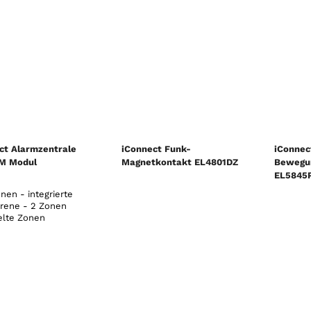
ct Alarmzentrale
iConnect Funk-
iConnec
M Modul
Magnetkontakt EL4801DZ
Bewegu
EL5845P
nen - integrierte
irene - 2 Zonen
elte Zonen