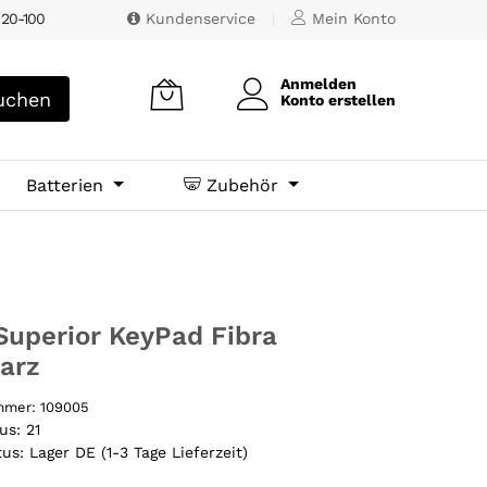
 20-100
Kundenservice
|
Mein Konto
Anmelden
chen
Konto erstellen
Batterien
Zubehör
Superior KeyPad Fibra
arz
ummer:
109005
tus:
21
tus:
Lager DE (1-3 Tage Lieferzeit)