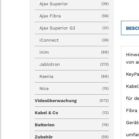
Ajax Superior
(39)
Ajax Fibra
(56)
Ajax Superior G3
BESC
(31)
iConnect
(26)
inim
(89)
Hinwe
von a
Jablotron
(213)
KeyPa
Ksenia
(88)
Kabel
Nice
(15)
für d
Videoüberwachung
(572)
Fibra
Kabel & Co
(12)
Gerät
Batterien
(19)
umfan
Zubehör
(59)