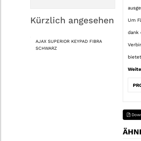
ausge
Kürzlich angesehen
Um Fä
dank 
AJAX SUPERIOR KEYPAD FIBRA
Verbi
SCHWARZ
biete
Weite
PR
Down
ÄHNL