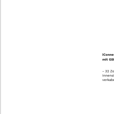
iConne
mit GS
- 32 Zo
Innens
verkab