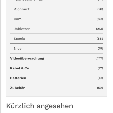
iConnect
(26)
inim
(89)
Jablotron
(213)
Ksenia
(88)
Nice
(15)
Videoüberwachung
(572)
Kabel & Co
(12)
Batterien
(19)
Zubehör
(59)
Kürzlich angesehen