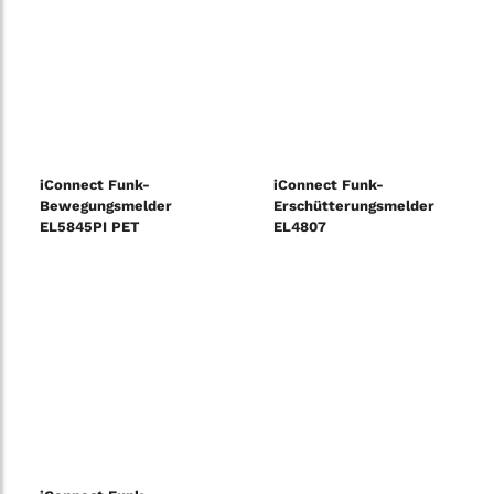
iConnect Funk-
iConnect Funk-
Bewegungsmelder
Erschütterungsmelder
EL5845PI PET
EL4807