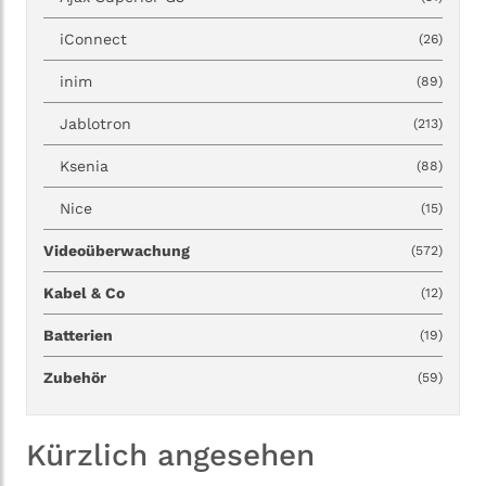
iConnect
(26)
inim
(89)
Jablotron
(213)
Ksenia
(88)
Nice
(15)
Videoüberwachung
(572)
Kabel & Co
(12)
Batterien
(19)
Zubehör
(59)
Kürzlich angesehen