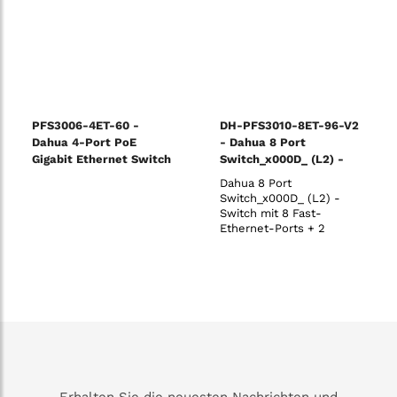
PFS3006-4ET-60 -
DH-PFS3010-8ET-96-V2
Dahua 4-Port PoE
- Dahua 8 Port
Gigabit Ethernet Switch
Switch_x000D_ (L2) -
Switch mit 8 Fast-
Dahua 8 Port
Ethernet-Ports + 2
Switch_x000D_ (L2) -
Uplink-1000-Mbit / s-
Switch mit 8 Fast-
Ports_x000D_
Ethernet-Ports + 2
Uplink-1000-Mbit / s-
Ports_x000D_ Blitzsichere
2KV, Inklusive Netzteil