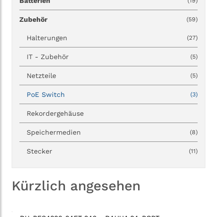
Batterien
(19)
Zubehör
(59)
Halterungen
(27)
IT - Zubehör
(5)
Netzteile
(5)
PoE Switch
(3)
Rekordergehäuse
Speichermedien
(8)
Stecker
(11)
Kürzlich angesehen