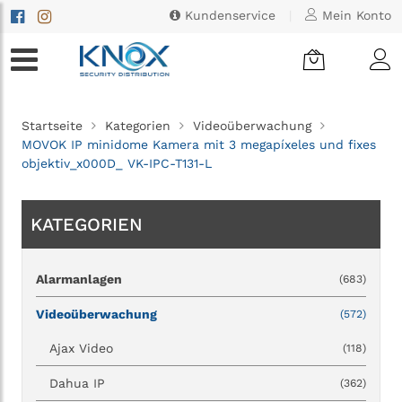
Kundenservice
|
Mein Konto
Startseite
Kategorien
Videoüberwachung
MOVOK IP minidome Kamera mit 3 megapíxeles und fixes
objektiv_x000D_ VK-IPC-T131-L
KATEGORIEN
Alarmanlagen
(683)
Videoüberwachung
(572)
Ajax Video
(118)
Dahua IP
(362)