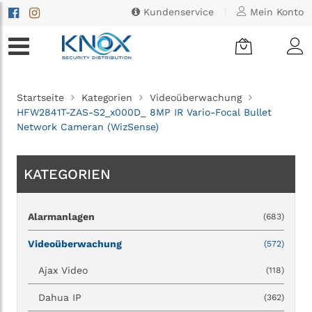
Kundenservice
|
Mein Konto
Startseite
Kategorien
Videoüberwachung
HFW2841T-ZAS-S2_x000D_ 8MP IR Vario-Focal Bullet
Network Cameran (WizSense)
KATEGORIEN
Alarmanlagen
(683)
Videoüberwachung
(572)
Ajax Video
(118)
Dahua IP
(362)