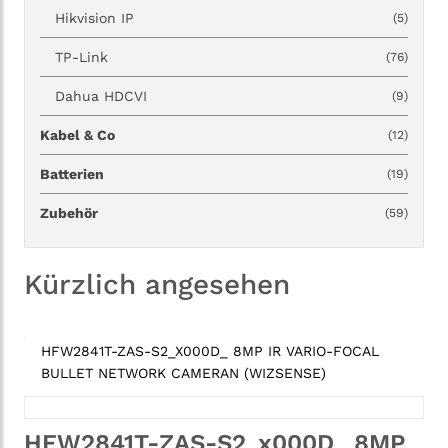
Hikvision IP
(5)
TP-Link
(76)
Dahua HDCVI
(9)
Kabel & Co
(12)
Batterien
(19)
Zubehör
(59)
Kürzlich angesehen
HFW2841T-ZAS-S2_X000D_ 8MP IR VARIO-FOCAL
BULLET NETWORK CAMERAN (WIZSENSE)
HFW2841T-ZAS-S2_x000D_ 8MP