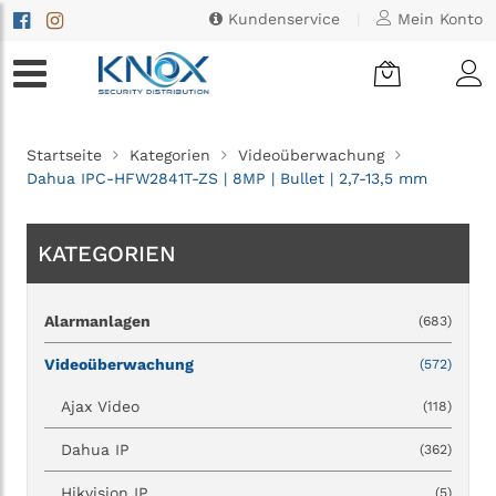
Kundenservice
|
Mein Konto
Startseite
Kategorien
Videoüberwachung
Dahua IPC-HFW2841T-ZS | 8MP | Bullet | 2,7-13,5 mm
KATEGORIEN
Alarmanlagen
(683)
Videoüberwachung
(572)
Ajax Video
(118)
Dahua IP
(362)
Hikvision IP
(5)