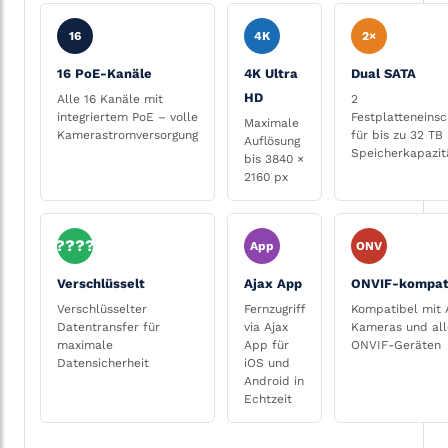
16
4K
2×
16 PoE-Kanäle
4K Ultra
Dual SATA
HD
Alle 16 Kanäle mit
2
integriertem PoE – volle
Festplatteneins
Maximale
Kamerastromversorgung
für bis zu 32 TB
Auflösung
Speicherkapazit
bis 3840 ×
2160 px
????
App
ONV
Verschlüsselt
Ajax App
ONVIF-kompat
Verschlüsselter
Fernzugriff
Kompatibel mit 
Datentransfer für
via Ajax
Kameras und al
maximale
App für
ONVIF-Geräten
Datensicherheit
iOS und
Android in
Echtzeit