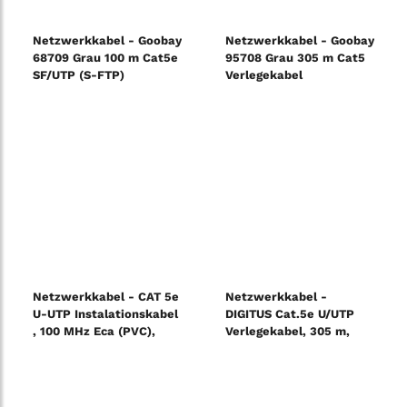
Netzwerkkabel - Goobay
Netzwerkkabel - Goobay
68709 Grau 100 m Cat5e
95708 Grau 305 m Cat5
SF/UTP (S-FTP)
Verlegekabel
4x2xAWG24/1; starr CAT
5e; Folien- und
Geflechtgeschirmt
Netzwerkkabel - CAT 5e
Netzwerkkabel -
U-UTP Instalationskabel
DIGITUS Cat.5e U/UTP
, 100 MHz Eca (PVC),
Verlegekabel, 305 m,
AWG 24/1, 100 m Karton,
simplex, Eca
Sx, Grau