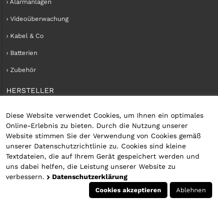
› Alarmanlagen
› Videoüberwachung
› Kabel & Co
› Batterien
› Zubehör
HERSTELLER
› iConnect
Diese Website verwendet Cookies, um Ihnen ein optimales
Online-Erlebnis zu bieten. Durch die Nutzung unserer
KUNDENKONTO
Website stimmen Sie der Verwendung von Cookies gemäß
unserer Datenschutzrichtlinie zu. Cookies sind kleine
› Kundenservice
Textdateien, die auf Ihrem Gerät gespeichert werden und
uns dabei helfen, die Leistung unserer Website zu
› Kundenkonto erstellen
verbessern.
Datenschutzerklärung
› Anmelden
Cookies akzeptieren
Ablehnen