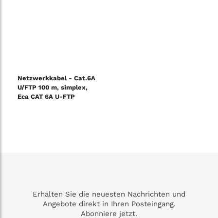
Netzwerkkabel - Cat.6A
U/FTP 100 m, simplex,
Eca CAT 6A U-FTP
Installationskabel, 500
MHz Eca (EN 50575),
AWG 23/1, 100 m Karto
Erhalten Sie die neuesten Nachrichten und
Angebote direkt in Ihren Posteingang.
Abonniere jetzt.