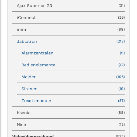
Ajax Superior G3
(31)
iConnect
(26)
inim
(89)
Jablotron
(213)
Alarmzentralen
(9)
Bedienelemente
(42)
Melder
(106)
Sirenen
(19)
Zusatzmodule
(37)
Ksenia
(88)
Nice
(15)
Videoüberwachung
(572)