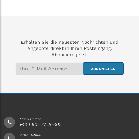
voneinander unabhängige
Zeitschaltuhren, 8
Benutzer für direkte
SMS- und
Sprachmeldungen, 5
einstellbare
(un-)abhängige AES/NSL
Verbindun
Erhalten Sie die neuesten Nachrichten und
Angebote direkt in Ihren Posteingang.
Abonniere jetzt.
ABONNIEREN
Alarm Hotline
+43 1 905 37 20-102
Video Hotline