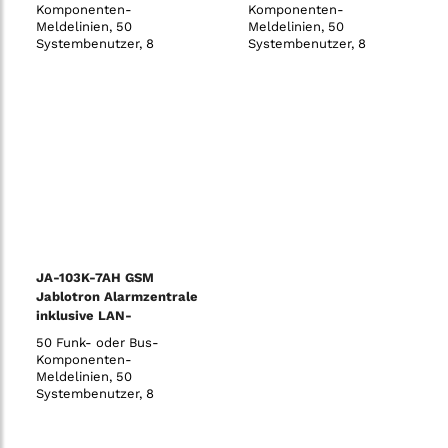
Komponenten-
Komponenten-
Meldelinien, 50
Meldelinien, 50
Systembenutzer, 8
Systembenutzer, 8
Sicherungsbereiche, 32
Sicherungsbereiche, 32
programmierbare PG-
programmierbare PG-
Ausgänge, 20
Ausgänge, 20
voneinander unabhängige
voneinander unabhängige
Zeitschaltuhren, 8
Zeitschaltuhren, 8
Benutzer für direkte
Benutzer für direkte
SMS- und
SMS- und
Sprachmeldungen, 5
Sprachmeldungen, 5
einstellbare (un-)
einstellbare (un-)
abhängige AES/NSL
abhängige AES/NSL
Verbindu
Verbindu
JA-103K-7AH GSM
Jablotron Alarmzentrale
inklusive LAN-
Übertragungsgerät - 7
50 Funk- oder Bus-
Ah
Komponenten-
Meldelinien, 50
Systembenutzer, 8
Sicherungsbereiche, 32
programmierbare PG-
Ausgänge, 20