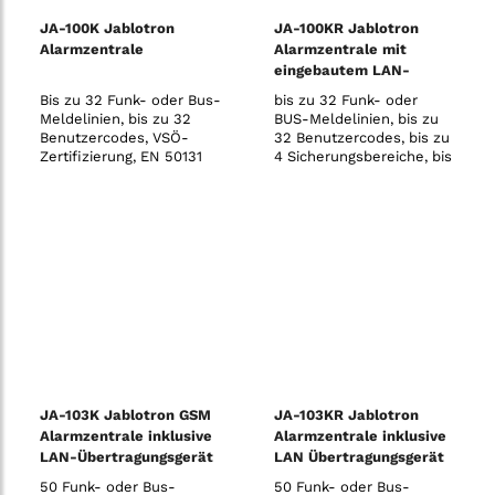
JA-100K Jablotron
JA-100KR Jablotron
Alarmzentrale
Alarmzentrale mit
eingebautem LAN-
Kommunikationsmodul
Bis zu 32 Funk- oder Bus-
bis zu 32 Funk- oder
und Funkmodul
Meldelinien, bis zu 32
BUS-Meldelinien, bis zu
Benutzercodes, VSÖ-
32 Benutzercodes, bis zu
Zertifizierung, EN 50131
4 Sicherungsbereiche, bis
Grad 2, 868 MHz, PSTN-
zu 4 programmierbare
Kommunikation, 230V
PG-Ausgänge, 10
unabhängige
Zeitschaltfunktionen, SMS
und Sprachmeldungen
(mit JA-190Y GSM-
Kommunikationsmodul)
vom System an bis zu 8
Benu
JA-103K Jablotron GSM
JA-103KR Jablotron
Alarmzentrale inklusive
Alarmzentrale inklusive
LAN-Übertragungsgerät
LAN Übertragungsgerät
und Funkmodul
50 Funk- oder Bus-
50 Funk- oder Bus-