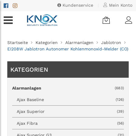
Kundenservice
|
Mein Konto
Startseite
Kategorien
Alarmanlagen
Jablotron
EI208W Jablotron Autonomer Kohlenmonoxid-Melder (CO)
KATEGORIEN
Alarmanlagen
(683)
Ajax Baseline
(126)
Ajax Superior
(39)
Ajax Fibra
(56)
Ajax Superior G3
(31)