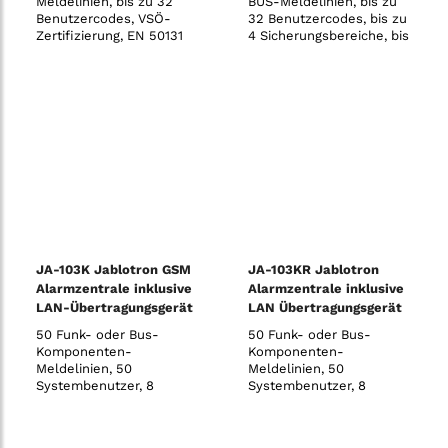
Meldelinien, bis zu 32
BUS-Meldelinien, bis zu
Benutzercodes, VSÖ-
32 Benutzercodes, bis zu
Zertifizierung, EN 50131
4 Sicherungsbereiche, bis
Grad 2, 868 MHz, PSTN-
zu 4 programmierbare
Kommunikation, 230V
PG-Ausgänge, 10
unabhängige
Zeitschaltfunktionen, SMS
und Sprachmeldungen
(mit JA-190Y GSM-
Kommunikationsmodul)
vom System an bis zu 8
Benu
JA-103K Jablotron GSM
JA-103KR Jablotron
Alarmzentrale inklusive
Alarmzentrale inklusive
LAN-Übertragungsgerät
LAN Übertragungsgerät
und Funkmodul
50 Funk- oder Bus-
50 Funk- oder Bus-
Komponenten-
Komponenten-
Meldelinien, 50
Meldelinien, 50
Systembenutzer, 8
Systembenutzer, 8
Sicherungsbereiche, 32
Sicherungsbereiche, 32
programmierbare PG-
programmierbare PG-
Ausgänge, 20
Ausgänge, 20