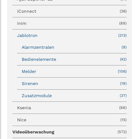
iConnect
(26)
inim
(89)
Jablotron
(213)
Alarmzentralen
(9)
Bedienelemente
(42)
Melder
(106)
Sirenen
(19)
Zusatzmodule
(37)
Ksenia
(88)
Nice
(15)
Videoüberwachung
(572)