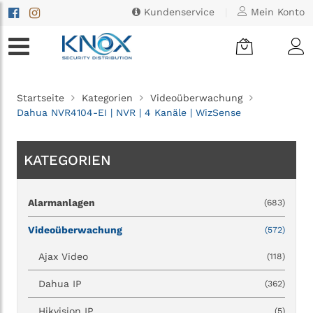
Kundenservice
|
Mein Konto
Startseite
Kategorien
Videoüberwachung
Dahua NVR4104-EI | NVR | 4 Kanäle | WizSense
KATEGORIEN
Alarmanlagen
(683)
Videoüberwachung
(572)
Ajax Video
(118)
Dahua IP
(362)
Hikvision IP
(5)