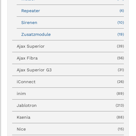
Repeater
(4)
Sirenen
(10)
Zusatzmodule
(19)
Ajax Superior
(39)
Ajax Fibra
(56)
Ajax Superior G3
(31)
iConnect
(26)
inim
(89)
Jablotron
(213)
Ksenia
(88)
Nice
(15)