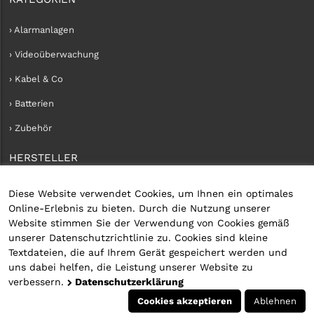
› Alarmanlagen
› Videoüberwachung
› Kabel & Co
› Batterien
› Zubehör
HERSTELLER
› iConnect
Diese Website verwendet Cookies, um Ihnen ein optimales
Online-Erlebnis zu bieten. Durch die Nutzung unserer
KUNDENKONTO
Website stimmen Sie der Verwendung von Cookies gemäß
unserer Datenschutzrichtlinie zu. Cookies sind kleine
› Kundenservice
Textdateien, die auf Ihrem Gerät gespeichert werden und
uns dabei helfen, die Leistung unserer Website zu
› Kundenkonto erstellen
verbessern.
Datenschutzerklärung
› Anmelden
Cookies akzeptieren
Ablehnen