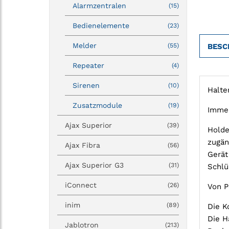
Alarmzentralen
(15)
Bedienelemente
(23)
Melder
(55)
BESC
Repeater
(4)
Sirenen
(10)
Halte
Zusatzmodule
(19)
Immer
Ajax Superior
(39)
Holde
zugän
Ajax Fibra
(56)
Gerät
Ajax Superior G3
(31)
Schlü
iConnect
(26)
Von P
inim
(89)
Die K
Die H
Jablotron
(213)