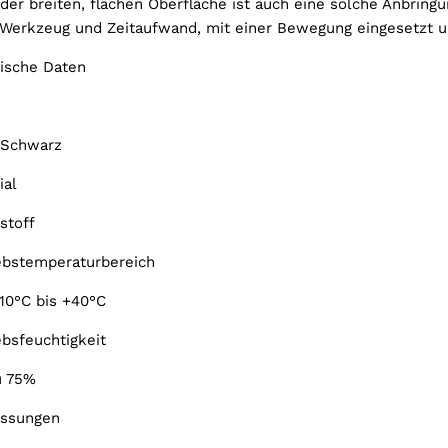
der breiten, flachen Oberfläche ist auch eine solche Anbring
Werkzeug und Zeitaufwand, mit einer Bewegung eingesetzt
ische Daten
/Schwarz
ial
stoff
ebstemperaturbereich
10°C bis +40°C
ebsfeuchtigkeit
u 75%
ssungen