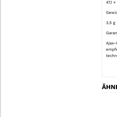
47,1 
Gewi
3,5 g
Garan
Ajax-
empfe
techn
ÄHNL