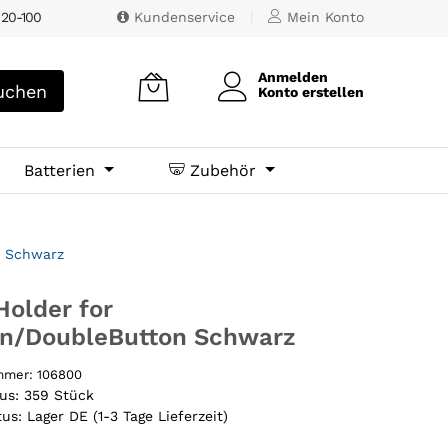
 20-100
Kundenservice
|
Mein Konto
Anmelden
chen
Konto erstellen
Batterien
Zubehör
n Schwarz
Holder for
on/DoubleButton Schwarz
ummer:
106800
tus:
359 Stück
tus:
Lager DE (1-3 Tage Lieferzeit)