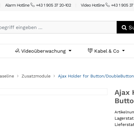
|
Alarm Hotline
+43 1 905 37 20-102
|
Video Hotline
+43 1 905 37
Su
Videoüberwachung
Kabel & Co
aseline
Zusatzmodule
Ajax Holder for Button/DoubleButto
Ajax 
Butt
Artikeln
Lagersta
Liefersta