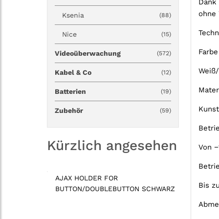
Dank 
ohne 
Ksenia
(88)
Techn
Nice
(15)
Farbe
Videoüberwachung
(572)
Weiß
Kabel & Co
(12)
Mater
Batterien
(19)
Kunst
Zubehör
(59)
Betri
Kürzlich angesehen
Von −
Betri
AJAX HOLDER FOR
Bis z
BUTTON/DOUBLEBUTTON SCHWARZ
Abme