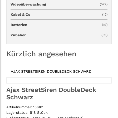
Videoüberwachung
(572)
Kabel & Co
(12)
Batterien
(19)
Zubehör
(59)
Kürzlich angesehen
AJAX STREETSIREN DOUBLEDECK SCHWARZ
Ajax StreetSiren DoubleDeck
Schwarz
Artikelnummer:
106101
Lagerstatus:
618 Stück