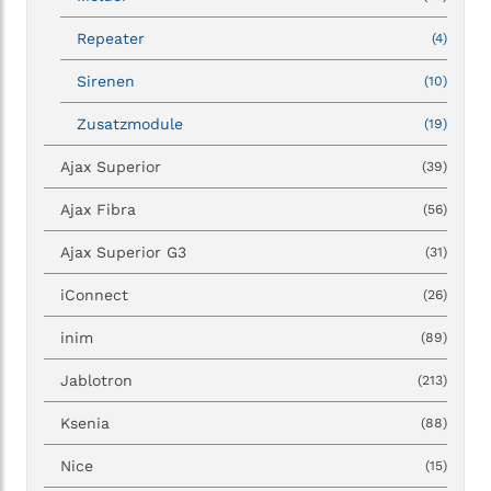
Repeater
(4)
Sirenen
(10)
Zusatzmodule
(19)
Ajax Superior
(39)
Ajax Fibra
(56)
Ajax Superior G3
(31)
iConnect
(26)
inim
(89)
Jablotron
(213)
Ksenia
(88)
Nice
(15)