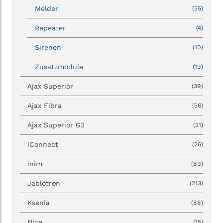
Melder
(55)
Repeater
(4)
Sirenen
(10)
Zusatzmodule
(19)
Ajax Superior
(39)
Ajax Fibra
(56)
Ajax Superior G3
(31)
iConnect
(26)
inim
(89)
Jablotron
(213)
Ksenia
(88)
Nice
(15)