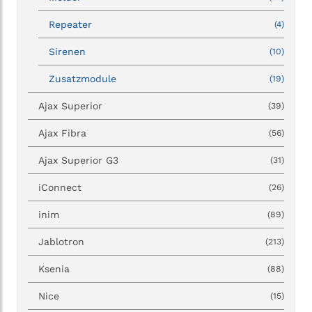
Repeater
(4)
Sirenen
(10)
Zusatzmodule
(19)
Ajax Superior
(39)
Ajax Fibra
(56)
Ajax Superior G3
(31)
iConnect
(26)
inim
(89)
Jablotron
(213)
Ksenia
(88)
Nice
(15)