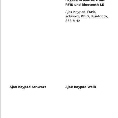
RFID und Bluetooth LE
15-Tasten 2-Weg
Ajax Keypad, Funk,
886MHz
schwarz, RFID, Bluetooth,
868 MHz
Ajax Keypad Schwarz
Ajax Keypad Weiß