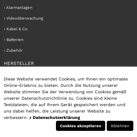
› Alarmanlagen
› Videoüberwachung
› Kabel & Co
› Batterien
› Zubehör
HERSTELLER
› iConnect
Diese Website verwendet Cookies, um Ihnen ein optimales
Online-Erlebnis zu bieten. Durch die Nutzung unserer
KUNDENKONTO
Website stimmen Sie der Verwendung von Cookies gemäß
unserer Datenschutzrichtlinie zu. Cookies sind kleine
› Kundenservice
Textdateien, die auf Ihrem Gerät gespeichert werden und
uns dabei helfen, die Leistung unserer Website zu
› Kundenkonto erstellen
verbessern.
Datenschutzerklärung
› Anmelden
Cookies akzeptieren
Ablehnen