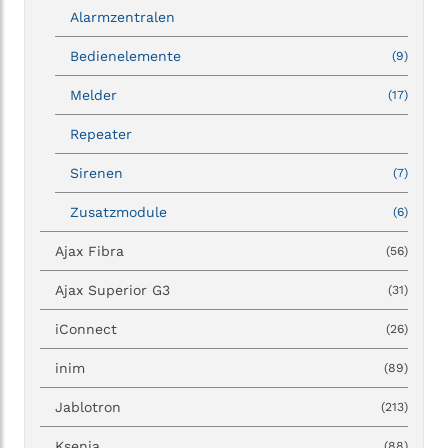
Alarmzentralen
Bedienelemente
(9)
Melder
(17)
Repeater
Sirenen
(7)
Zusatzmodule
(6)
Ajax Fibra
(56)
Ajax Superior G3
(31)
iConnect
(26)
inim
(89)
Jablotron
(213)
Ksenia
(88)