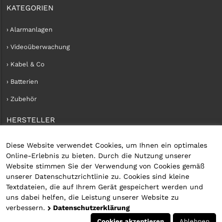
KATEGORIEN
› Alarmanlagen
› Videoüberwachung
› Kabel & Co
› Batterien
› Zubehör
HERSTELLER
› iConnect
Diese Website verwendet Cookies, um Ihnen ein optimales
Online-Erlebnis zu bieten. Durch die Nutzung unserer
KUNDENKONTO
Website stimmen Sie der Verwendung von Cookies gemäß
unserer Datenschutzrichtlinie zu. Cookies sind kleine
› Kundenservice
Textdateien, die auf Ihrem Gerät gespeichert werden und
uns dabei helfen, die Leistung unserer Website zu
› Kundenkonto erstellen
verbessern.
Datenschutzerklärung
› Anmelden
Cookies akzeptieren
Ablehnen