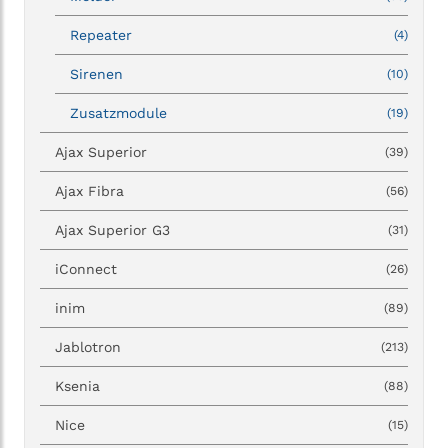
Repeater
(4)
Sirenen
(10)
Zusatzmodule
(19)
Ajax Superior
(39)
Ajax Fibra
(56)
Ajax Superior G3
(31)
iConnect
(26)
inim
(89)
Jablotron
(213)
Ksenia
(88)
Nice
(15)